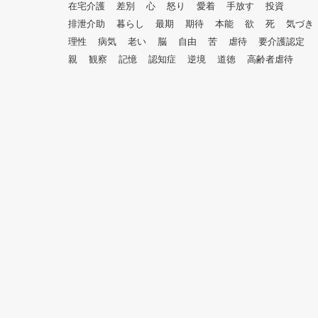
在宅介護
差別
心
怒り
愛着
手放す
投資
排泄介助
暮らし
最期
期待
本能
欲
死
気づき
理性
病気
老い
脳
自由
苦
虐待
要介護認定
親
観察
記憶
認知症
逆境
道徳
高齢者虐待