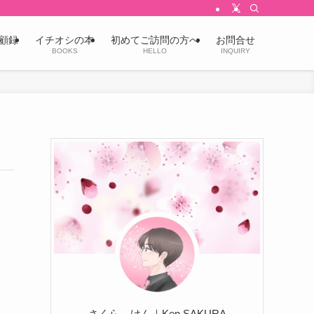
顧録
イチオシの本
初めてご訪問の方へ
お問合せ
BOOKS
HELLO
INQUIRY
さくら けん｜Ken SAKURA