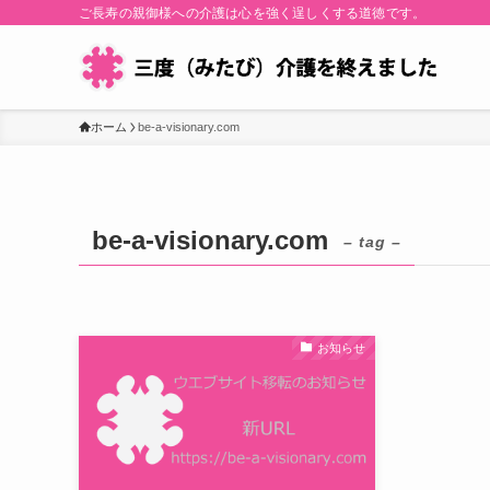
ご長寿の親御様への介護は心を強く逞しくする道徳です。
ホーム
be-a-visionary.com
be-a-visionary.com
– tag –
お知らせ