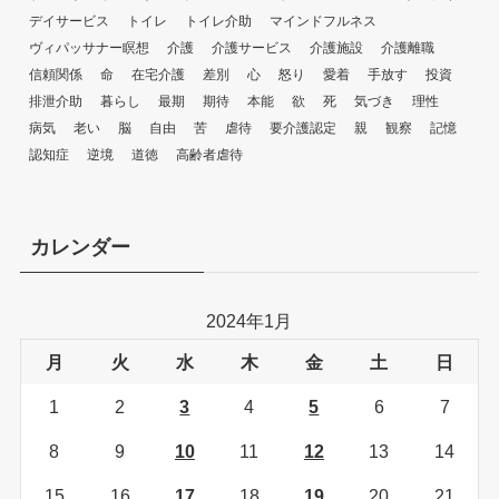
デイサービス
トイレ
トイレ介助
マインドフルネス
ヴィパッサナー瞑想
介護
介護サービス
介護施設
介護離職
信頼関係
命
在宅介護
差別
心
怒り
愛着
手放す
投資
排泄介助
暮らし
最期
期待
本能
欲
死
気づき
理性
病気
老い
脳
自由
苦
虐待
要介護認定
親
観察
記憶
認知症
逆境
道徳
高齢者虐待
カレンダー
2024年1月
月
火
水
木
金
土
日
1
2
3
4
5
6
7
8
9
10
11
12
13
14
15
16
17
18
19
20
21