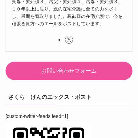
実母・要介護３。岳父・要介護４。岳母・要介護３。
１０年以上に渡り、親の在宅介護に全ての力を尽く
し、最期を看取りました。親御様の在宅介護で、今を
頑張る貴方へのエールをポストしています。
お問い合わせフォーム
さくら けんのエックス・ポスト
[custom-twitter-feeds feed=1]