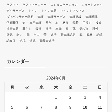
ケアマネ
ケアマネージャー
コミュニケーション
ショートステイ
デイサービス
トイレ
トイレ介助
マインドフルネス
ヴィパッサナー瞑想
介護
介護サービス
介護施設
介護離職
信頼関係
命
在宅介護
差別
心
怒り
愛着
手放す
投資
排泄介助
暮らし
最期
期待
本能
欲
死
気づき
理性
病気
老い
脳
自由
苦
虐待
要介護認定
親
観察
記憶
認知症
逆境
道徳
高齢者虐待
カレンダー
2024年8月
月
火
水
木
金
土
日
1
2
3
4
5
6
7
8
9
10
11