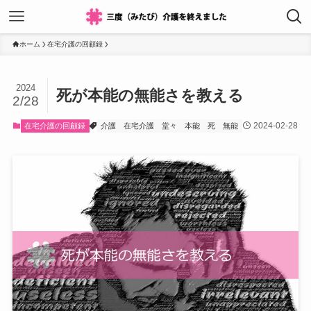
ホーム
在宅介護の回顧録
2024
死が本能の無能さを教える
2/28
2024-02-28
在宅介護の回顧録
介護
在宅介護
堂々
本能
死
無能