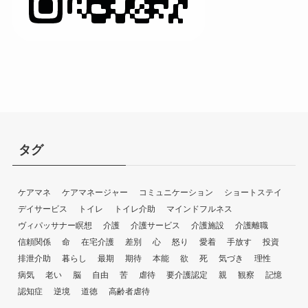
タグ
ケアマネ
ケアマネージャー
コミュニケーション
ショートステイ
デイサービス
トイレ
トイレ介助
マインドフルネス
ヴィパッサナー瞑想
介護
介護サービス
介護施設
介護離職
信頼関係
命
在宅介護
差別
心
怒り
愛着
手放す
投資
排泄介助
暮らし
最期
期待
本能
欲
死
気づき
理性
病気
老い
脳
自由
苦
虐待
要介護認定
親
観察
記憶
認知症
逆境
道徳
高齢者虐待