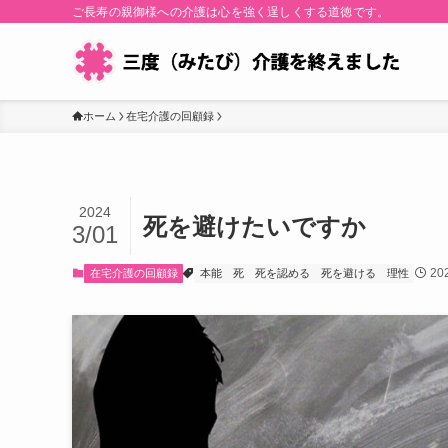
ご長寿の親御様への介護は心を強く逞しくする道徳です。
ホーム
在宅介護の回顧録
2024
死を避けたいですか
3/01
20
在宅介護の回顧録
本能
死
死を認める
死を避ける
理性