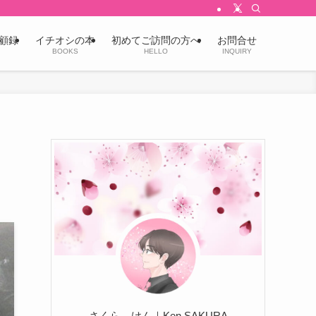
顧録
イチオシの本
初めてご訪問の方へ
お問合せ
BOOKS
HELLO
INQUIRY
さくら けん｜Ken SAKURA