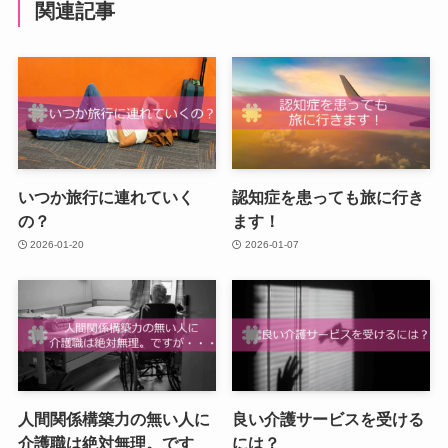
関連記事
いつか旅行に連れていく
認知症を患っても旅に行き
の？
ます！
2026-01-20
2026-01-07
人間関係構築力の無い人に
良い介護サービスを受ける
介護職は絶対無理。です
には？