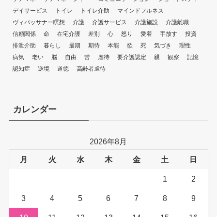
デイサービス
トイレ
トイレ介助
マインドフルネス
ヴィパッサナー瞑想
介護
介護サービス
介護施設
介護離職
信頼関係
命
在宅介護
差別
心
怒り
愛着
手放す
投資
排泄介助
暮らし
最期
期待
本能
欲
死
気づき
理性
病気
老い
脳
自由
苦
虐待
要介護認定
親
観察
記憶
認知症
逆境
道徳
高齢者虐待
カレンダー
2026年8月
月
火
水
木
金
土
日
1
2
3
4
5
6
7
8
9