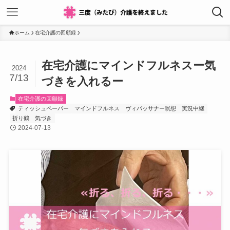
ホーム
在宅介護の回顧録
在宅介護にマインドフルネスー気
2024
7/13
づきを入れるー
在宅介護の回顧録
ティッシュペーパー
マインドフルネス
ヴィパッサナー瞑想
実況中継
折り鶴
気づき
2024-07-13