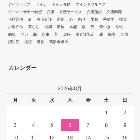
デイサービス
トイレ
トイレ介助
マインドフルネス
ヴィパッサナー瞑想
介護
介護サービス
介護施設
介護離職
信頼関係
命
在宅介護
差別
心
怒り
愛着
手放す
投資
排泄介助
暮らし
最期
期待
本能
欲
死
気づき
理性
病気
老い
脳
自由
苦
虐待
要介護認定
親
観察
記憶
認知症
逆境
道徳
高齢者虐待
カレンダー
2026年8月
月
火
水
木
金
土
日
1
2
3
4
5
6
7
8
9
10
11
12
13
14
15
16