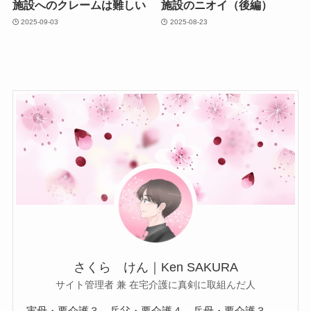
施設へのクレームは難しい
施設のニオイ（後編）
2025-09-03
2025-08-23
さくら けん｜Ken SAKURA
サイト管理者 兼 在宅介護に真剣に取組んだ人
実母・要介護３。岳父・要介護４。岳母・要介護３。