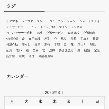
タグ
ケアマネ
ケアマネージャー
コミュニケーション
ショートステイ
デイサービス
トイレ
トイレ介助
マインドフルネス
ヴィパッサナー瞑想
介護
介護サービス
介護施設
介護離職
信頼関係
命
在宅介護
差別
心
怒り
愛着
手放す
投資
排泄介助
暮らし
最期
期待
本能
欲
死
気づき
理性
病気
老い
脳
自由
苦
虐待
要介護認定
親
観察
記憶
認知症
逆境
道徳
高齢者虐待
カレンダー
2026年8月
月
火
水
木
金
土
日