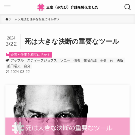
ホーム
介護と仕事を相互に活かす
2024
死は大きな決断の重要なツール
3/22
介護と仕事を相互に活かす
アップル
スティーブジョブス
ソニー
他者
在宅介護
幸せ
死
決断
盛田昭夫
自分
2024-03-22