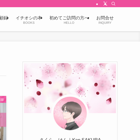
顧録
イチオシの本
初めてご訪問の方へ
お問合せ
BOOKS
HELLO
INQUIRY
顧録
さくら けん｜Ken SAKURA