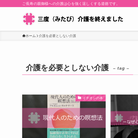
ご長寿の親御様への介護は心を強く逞しくする道徳です。
ホーム
介護を必要としない介護
介護を必要としない介護
– tag –
イチオシの本