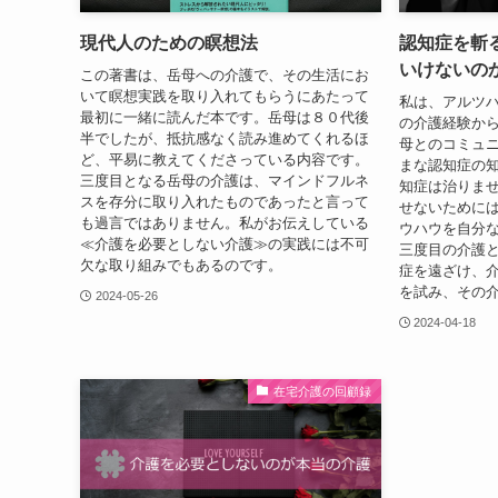
現代人のための瞑想法
認知症を斬
いけないの
この著書は、岳母への介護で、その生活にお
いて瞑想実践を取り入れてもらうにあたって
私は、アルツ
最初に一緒に読んだ本です。岳母は８０代後
の介護経験から
半でしたが、抵抗感なく読み進めてくれるほ
母とのコミュ
ど、平易に教えてくださっている内容です。
まな認知症の
三度目となる岳母の介護は、マインドフルネ
知症は治りま
スを存分に取り入れたものであったと言って
せないために
も過言ではありません。私がお伝えしている
ウハウを自分
≪介護を必要としない介護≫の実践には不可
三度目の介護
欠な取り組みでもあるのです。
症を遠ざけ、
を試み、その
2024-05-26
2024-04-18
在宅介護の回顧録