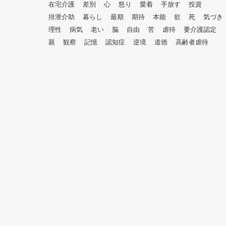
在宅介護
差別
心
怒り
愛着
手放す
投資
排泄介助
暮らし
最期
期待
本能
欲
死
気づき
理性
病気
老い
脳
自由
苦
虐待
要介護認定
親
観察
記憶
認知症
逆境
道徳
高齢者虐待