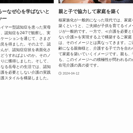
るーなぜ心を学ばないと
親と子で協力して家庭を築く
かー
核家族化が一般的になった現代では、家庭
築くというと、ご夫婦が子供を育てるイメ
ハイマー型認知症を患った実母
ジが一般的です。一方で、≪介護を必要と
、認知症を24/7で観察し、実
ない介護≫を実現する上で構築するご家庭
ニケーションを通じて、さまざ
は、そのイメージとは異なってきます。ご
知見を得ました。その上で、認
齢になる親御様と、介護する子で力を合わ
せんが、認知症症状を表面化さ
て家庭を築いていくイメージです。親も、
はどうすればよいのか。そのノ
も、このイメージへの積極性が問われるの
なりに獲得しました。そして、
在宅介護の真の姿です。
となる岳母との生活では、認知
介護を必要としない介護の実践
2024-04-12
介護スタイルを構築しました。