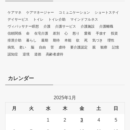
ケアマネ
ケアマネージャー
コミュニケーション
ショートステイ
デイサービス
トイレ
トイレ介助
マインドフルネス
ヴィパッサナー瞑想
介護
介護サービス
介護施設
介護離職
信頼関係
命
在宅介護
差別
心
怒り
愛着
手放す
投資
排泄介助
暮らし
最期
期待
本能
欲
死
気づき
理性
病気
老い
脳
自由
苦
虐待
要介護認定
親
観察
記憶
認知症
逆境
道徳
高齢者虐待
カレンダー
2025年1月
月
火
水
木
金
土
日
1
2
3
4
5