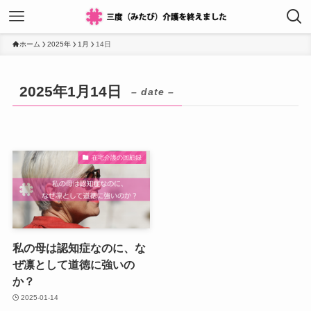
ホーム
2025年
1月
14日
2025年1月14日
– date –
在宅介護の回顧録
私の母は認知症なのに、な
ぜ凛として道徳に強いの
か？
2025-01-14