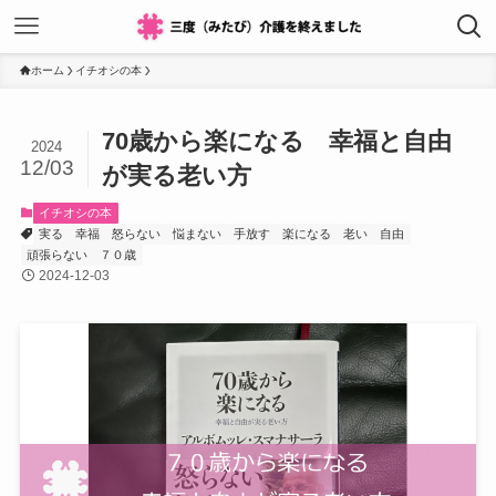
ホーム
イチオシの本
70歳から楽になる 幸福と自由
2024
12/03
が実る老い方
イチオシの本
実る
幸福
怒らない
悩まない
手放す
楽になる
老い
自由
頑張らない
７０歳
2024-12-03