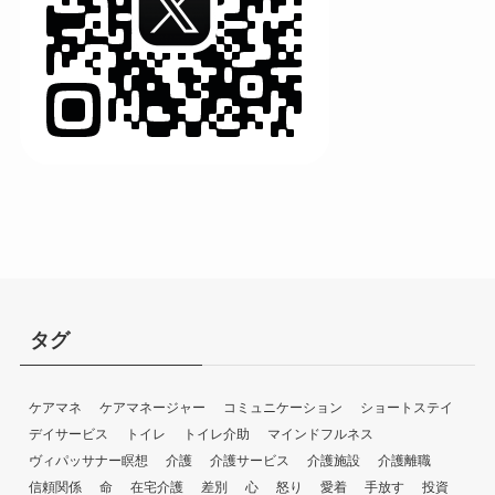
タグ
ケアマネ
ケアマネージャー
コミュニケーション
ショートステイ
デイサービス
トイレ
トイレ介助
マインドフルネス
ヴィパッサナー瞑想
介護
介護サービス
介護施設
介護離職
信頼関係
命
在宅介護
差別
心
怒り
愛着
手放す
投資