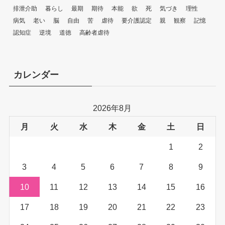
排泄介助
暮らし
最期
期待
本能
欲
死
気づき
理性
病気
老い
脳
自由
苦
虐待
要介護認定
親
観察
記憶
認知症
逆境
道徳
高齢者虐待
カレンダー
2026年8月
月
火
水
木
金
土
日
1
2
3
4
5
6
7
8
9
10
11
12
13
14
15
16
17
18
19
20
21
22
23