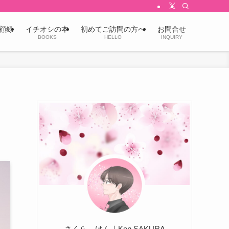
顧録
イチオシの本
初めてご訪問の方へ
お問合せ
BOOKS
HELLO
INQUIRY
さくら けん｜Ken SAKURA