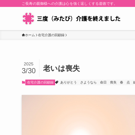
ご長寿の親御様への介護は心を強く逞しくする道徳です。
ホーム
在宅介護の回顧録
2025
老いは喪失
3/30
在宅介護の回顧録
ありがとう
さようなら
命日
喪失
春
点