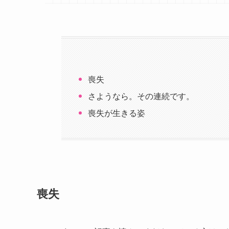
喪失
さようなら。その連続です。
喪失が生きる姿
喪失