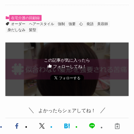
在宅介護の回顧録
オーダー
ヘアースタイル
強制
強要
心
発語
美容師
身だしなみ
髪型
この記事が気に入ったら
フォローしてね！
よかったらシェアしてね！