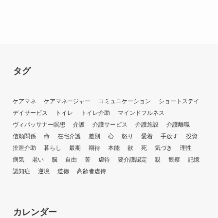
タグ
ケアマネ
ケアマネージャー
コミュニケーション
ショートステイ
デイサービス
トイレ
トイレ介助
マインドフルネス
ヴィパッサナー瞑想
介護
介護サービス
介護施設
介護離職
信頼関係
命
在宅介護
差別
心
怒り
愛着
手放す
投資
排泄介助
暮らし
最期
期待
本能
欲
死
気づき
理性
病気
老い
脳
自由
苦
虐待
要介護認定
親
観察
記憶
認知症
逆境
道徳
高齢者虐待
カレンダー