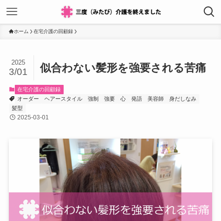
ホーム
在宅介護の回顧録
2025
似合わない髪形を強要される苦痛
3/01
在宅介護の回顧録
オーダー
ヘアースタイル
強制
強要
心
発語
美容師
身だしなみ
髪型
2025-03-01