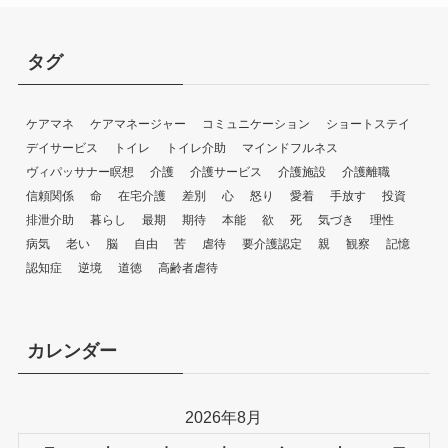
タグ
ケアマネ
ケアマネージャー
コミュニケーション
ショートステイ
デイサービス
トイレ
トイレ介助
マインドフルネス
ヴィパッサナー瞑想
介護
介護サービス
介護施設
介護離職
信頼関係
命
在宅介護
差別
心
怒り
愛着
手放す
投資
排泄介助
暮らし
最期
期待
本能
欲
死
気づき
理性
病気
老い
脳
自由
苦
虐待
要介護認定
親
観察
記憶
認知症
逆境
道徳
高齢者虐待
カレンダー
2026年8月