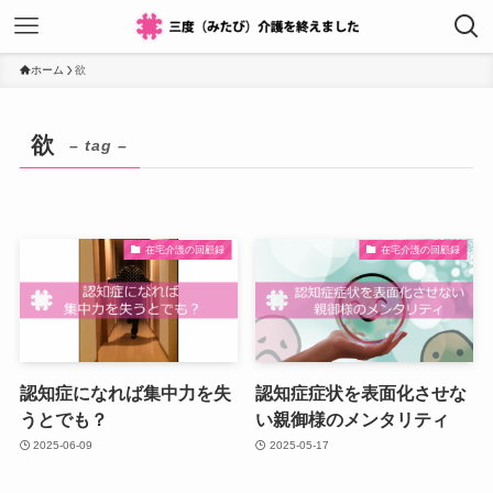
ホーム
欲
欲
– tag –
在宅介護の回顧録
在宅介護の回顧録
認知症になれば集中力を失
認知症症状を表面化させな
うとでも？
い親御様のメンタリティ
2025-06-09
2025-05-17