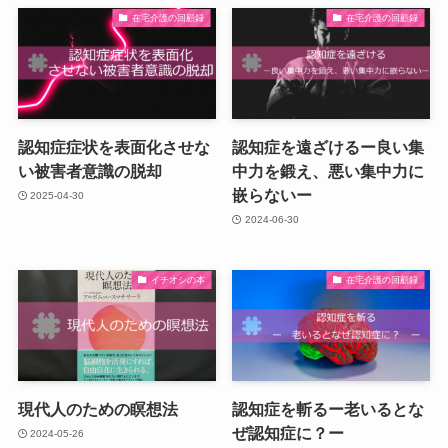
在宅介護の回顧録
在宅介護の回顧録
認知症症状を表面化させな
認知症を遠ざけるー良い集
い被害者意識の脱却
中力を鍛え、悪い集中力に
嵌らないー
2025-04-30
2024-06-30
イチオシの本
在宅介護の回顧録
現代人のための瞑想法
認知症を斬るー老いるとな
ぜ認知症に？ー
2024-05-26